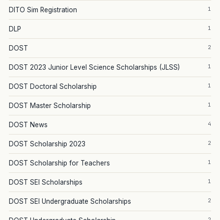
1
DITO Sim Registration
1
DLP
2
DOST
1
DOST 2023 Junior Level Science Scholarships (JLSS)
1
DOST Doctoral Scholarship
1
DOST Master Scholarship
4
DOST News
2
DOST Scholarship 2023
1
DOST Scholarship for Teachers
1
DOST SEI Scholarships
2
DOST SEI Undergraduate Scholarships
2