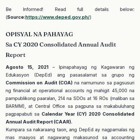
Be Informed! Read full details below:
(
Source:
https://www.deped.gov.ph/
)
OPISYAL NA PAHAYAG
Sa CY 2020 Consolidated Annual Audit
Report
Agosto 15, 2021
– Ipinapahayag ng Kagawaran ng
Edukasyon (DepEd) ang pasasalamat sa grupo ng
Commission on Audit (COA)
na namumuno sa pagsusuri
ng financial at operational accounts ng mahigit 45,000 na
pampublikong paaralan, 214 na SDOs at 16 ROs (maliban sa
BARMM), at Central Office sa pagpuna sa makabuluhang
pagpapabuti sa
Calendar Year (CY) 2020 Consolidated
Annual Audit Report (CAAR).
Kumpara sa nakaraang taon, ang DepEd ay nagpamalas ng
mas maayos at nagawang makasunod sa accounting