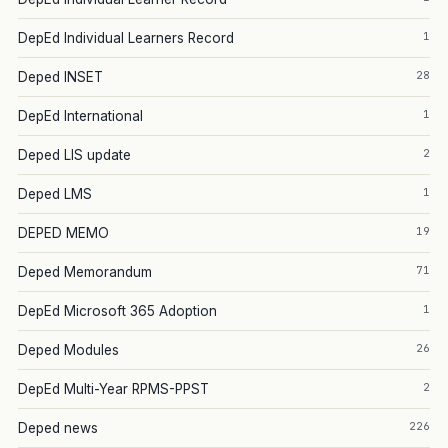
1
DepEd Individual Learners Record
28
Deped INSET
1
DepEd International
2
Deped LIS update
1
Deped LMS
19
DEPED MEMO
71
Deped Memorandum
1
DepEd Microsoft 365 Adoption
26
Deped Modules
2
DepEd Multi-Year RPMS-PPST
226
Deped news