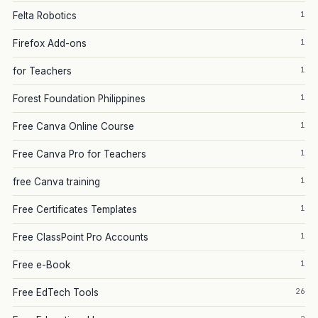
1
Felta Robotics
1
Firefox Add-ons
1
for Teachers
1
Forest Foundation Philippines
1
Free Canva Online Course
1
Free Canva Pro for Teachers
1
free Canva training
1
Free Certificates Templates
1
Free ClassPoint Pro Accounts
1
Free e-Book
26
Free EdTech Tools