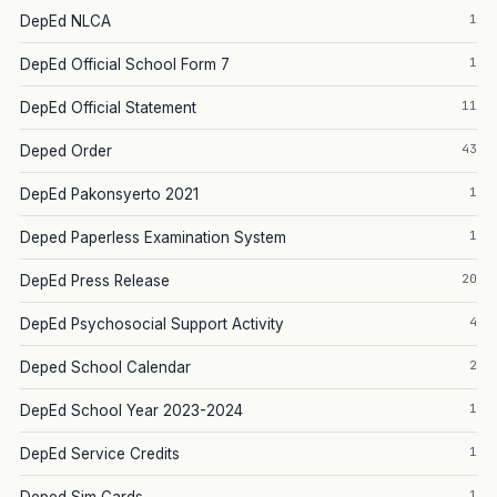
1
DepEd NLCA
1
DepEd Official School Form 7
11
DepEd Official Statement
43
Deped Order
1
DepEd Pakonsyerto 2021
1
Deped Paperless Examination System
20
DepEd Press Release
4
DepEd Psychosocial Support Activity
2
Deped School Calendar
1
DepEd School Year 2023-2024
1
DepEd Service Credits
1