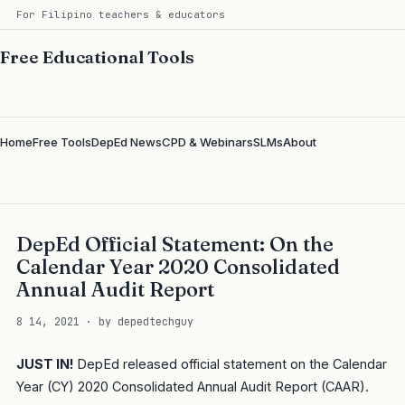
For Filipino teachers & educators
Free Educational Tools
Home
Free Tools
DepEd News
CPD & Webinars
SLMs
About
DepEd Official Statement: On the
Calendar Year 2020 Consolidated
Annual Audit Report
8 14, 2021 · by depedtechguy
JUST IN!
DepEd released official statement on the Calendar
Year (CY) 2020 Consolidated Annual Audit Report (CAAR).