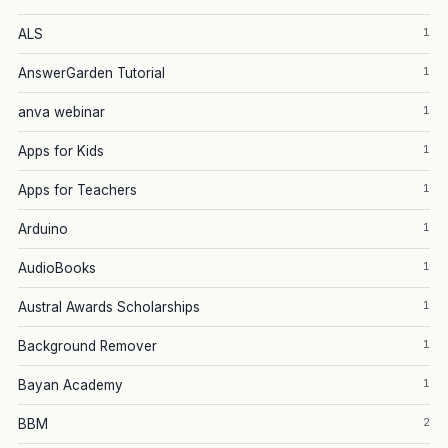
1
ALS
1
AnswerGarden Tutorial
1
anva webinar
1
Apps for Kids
1
Apps for Teachers
1
Arduino
1
AudioBooks
1
Austral Awards Scholarships
1
Background Remover
1
Bayan Academy
2
BBM