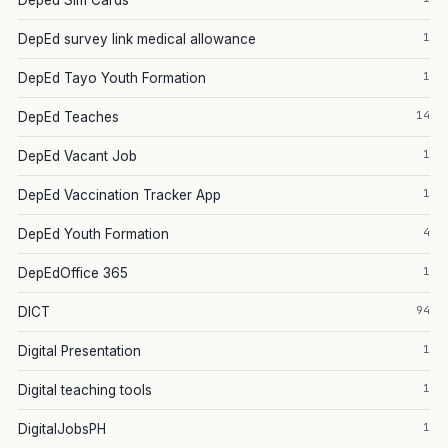
Deped Sim Cards
1
DepEd survey link medical allowance
1
DepEd Tayo Youth Formation
14
DepEd Teaches
1
DepEd Vacant Job
1
DepEd Vaccination Tracker App
4
DepEd Youth Formation
1
DepEdOffice 365
94
DICT
1
Digital Presentation
1
Digital teaching tools
1
DigitalJobsPH