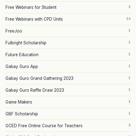
2
Free Webinars for Student
14
Free Webinars with CPD Units
1
FreeJoo
1
Fulbright Scholarship
1
Future Education
1
Gabay Guro App
1
Gabay Guro Grand Gathering 2023
1
Gabay Guro Raffle Draw 2023
1
Game Makers
1
GBF Scholarship
3
GCED Free Online Course for Teachers