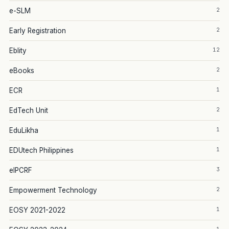
2
e-SLM
2
Early Registration
12
Eblity
2
eBooks
1
ECR
2
EdTech Unit
1
EduLikha
1
EDUtech Philippines
3
eIPCRF
2
Empowerment Technology
1
EOSY 2021-2022