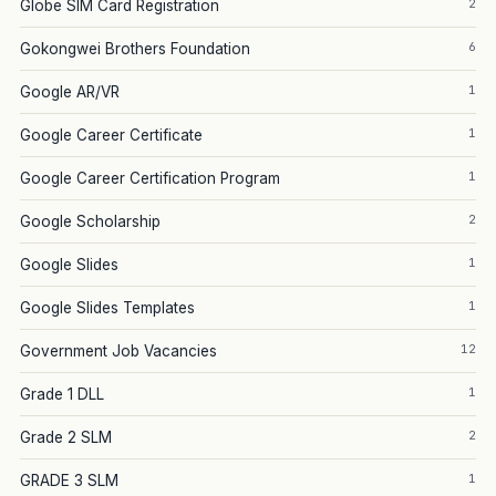
2
Globe SIM Card Registration
6
Gokongwei Brothers Foundation
1
Google AR/VR
1
Google Career Certificate
1
Google Career Certification Program
2
Google Scholarship
1
Google Slides
1
Google Slides Templates
12
Government Job Vacancies
1
Grade 1 DLL
2
Grade 2 SLM
1
GRADE 3 SLM