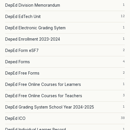
1
DepEd Division Memorandum
12
DepEd EdTech Unit
1
DepEd Electronic Grading Sytem
1
Deped Enrollment 2023-2024
2
DepEd Form eSF7
4
Deped Forms
2
DepEd Free Forms
1
DepEd Free Online Courses for Learners
3
DepEd Free Online Courses for Teachers
1
DepEd Grading System School Year 2024-2025
30
DepEd ICO
1
DepEd Individual Learner Record