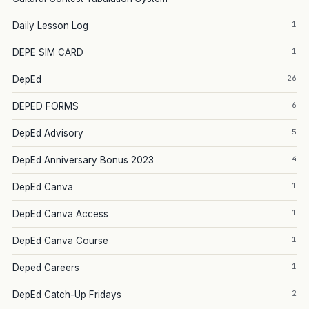
1
Daily Lesson Log
1
DEPE SIM CARD
26
DepEd
6
DEPED FORMS
5
DepEd Advisory
4
DepEd Anniversary Bonus 2023
1
DepEd Canva
1
DepEd Canva Access
1
DepEd Canva Course
1
Deped Careers
2
DepEd Catch-Up Fridays