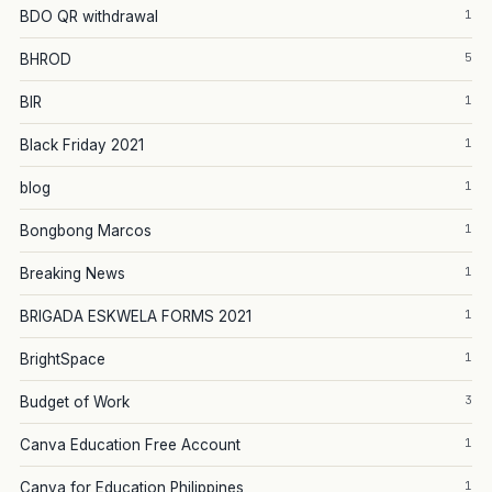
1
BDO QR withdrawal
5
BHROD
1
BIR
1
Black Friday 2021
1
blog
1
Bongbong Marcos
1
Breaking News
1
BRIGADA ESKWELA FORMS 2021
1
BrightSpace
3
Budget of Work
1
Canva Education Free Account
1
Canva for Education Philippines