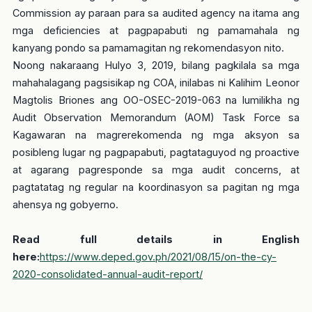
Commission ay paraan para sa audited agency na itama ang
mga deficiencies at pagpapabuti ng pamamahala ng
kanyang pondo sa pamamagitan ng rekomendasyon nito.
Noong nakaraang Hulyo 3, 2019, bilang pagkilala sa mga
mahahalagang pagsisikap ng COA, inilabas ni Kalihim Leonor
Magtolis Briones ang OO-OSEC-2019-063 na lumilikha ng
Audit Observation Memorandum (AOM) Task Force sa
Kagawaran na magrerekomenda ng mga aksyon sa
posibleng lugar ng pagpapabuti, pagtataguyod ng proactive
at agarang pagresponde sa mga audit concerns, at
pagtatatag ng regular na koordinasyon sa pagitan ng mga
ahensya ng gobyerno.
Read full details in English
here:
https://www.deped.gov.ph/2021/08/15/on-the-cy-
2020-consolidated-annual-audit-report/