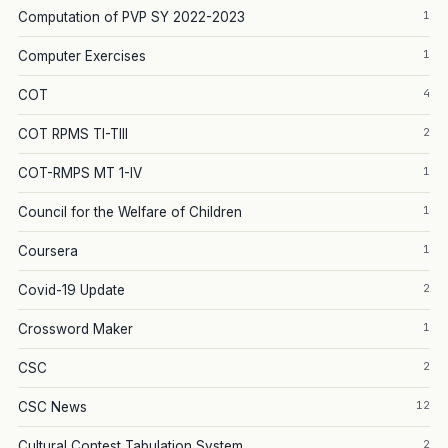
1
Computation of PVP SY 2022-2023
1
Computer Exercises
4
COT
2
COT RPMS TI-TIII
1
COT-RMPS MT 1-IV
1
Council for the Welfare of Children
1
Coursera
2
Covid-19 Update
1
Crossword Maker
2
CSC
12
CSC News
2
Cultural Contest Tabulation System