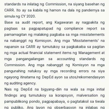
standards na inilatag ng Commission, na siyang basehan ng
CARR. Ito ay sa kabila ng hamon na dala ng pandemya sa
simula ng CY 2020.
Base sa audit report, ang Kagawaran ay nagpakita ng
pagtaas sa pagpapatupad ng compliance report sa
pamamagitan ng malaking pagbaba sa mga misstatements
na nabanggit ng Komisyon. Ang mga ‘Misstatements’ na
napansin sa CARR ay tumutukoy sa pagkakaiba sa pagitan
ng mga actual financial statement items ng Management at
mga pangangailangan sa accounting standards ng
Commission. Ang mga nabanggit ng Komisyon na mga
pangunahing natukoy ay mga recording errors na siya
ngayong itinatama ng DepEd ayon sa utos/rekomendasyon
ng auditing agency.
Nais ng DepEd na bigyang-diin na wala sa mga initial
findings ang tumutukoy sa korapsyon, malversation ng
pampublikong pondo, pagpapabaya, o pagtataksil sa tiwala
ng publiko. Ang layon ng obserbasyon na inilabas ng