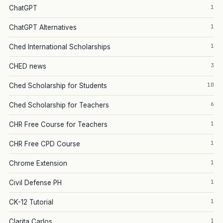
1
ChatGPT
1
ChatGPT Alternatives
1
Ched International Scholarships
3
CHED news
10
Ched Scholarship for Students
6
Ched Scholarship for Teachers
1
CHR Free Course for Teachers
1
CHR Free CPD Course
1
Chrome Extension
1
Civil Defense PH
1
CK-12 Tutorial
1
Clarita Carlos